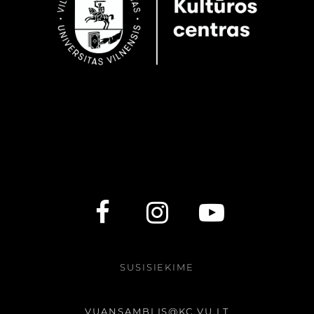
SUSISIEKIME
VUANSAMBLIS@KC.VU.LT