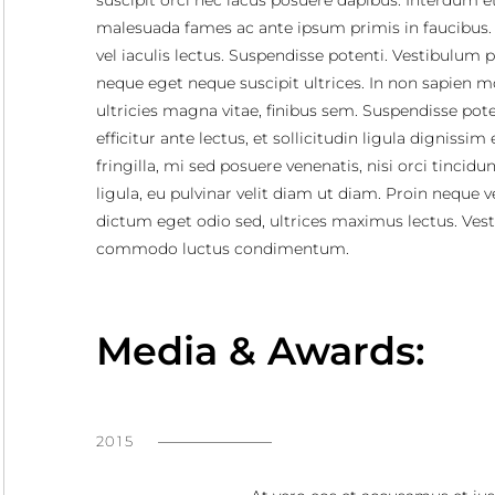
suscipit orci nec lacus posuere dapibus. Interdum e
malesuada fames ac ante ipsum primis in faucibus.
vel iaculis lectus. Suspendisse potenti. Vestibulum 
neque eget neque suscipit ultrices. In non sapien mo
ultricies magna vitae, finibus sem. Suspendisse pote
efficitur ante lectus, et sollicitudin ligula dignissim 
fringilla, mi sed posuere venenatis, nisi orci tincidun
ligula, eu pulvinar velit diam ut diam. Proin neque ve
dictum eget odio sed, ultrices maximus lectus. Ves
commodo luctus condimentum.
Media & Awards:
2015