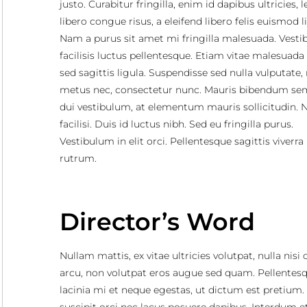
justo. Curabitur fringilla, enim id dapibus ultricies, 
libero congue risus, a eleifend libero felis euismod l
Nam a purus sit amet mi fringilla malesuada. Vest
facilisis luctus pellentesque. Etiam vitae malesuada 
sed sagittis ligula. Suspendisse sed nulla vulputate
metus nec, consectetur nunc. Mauris bibendum se
dui vestibulum, at elementum mauris sollicitudin. N
facilisi. Duis id luctus nibh. Sed eu fringilla purus.
Vestibulum in elit orci. Pellentesque sagittis viverra
rutrum.
Director’s Word
Nullam mattis, ex vitae ultricies volutpat, nulla nisi
arcu, non volutpat eros augue sed quam. Pellentes
lacinia mi et neque egestas, ut dictum est pretium