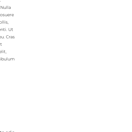
t
 Nulla
posuere
llis,
nti. Ut
eu. Cras
t
lit,
tibulum