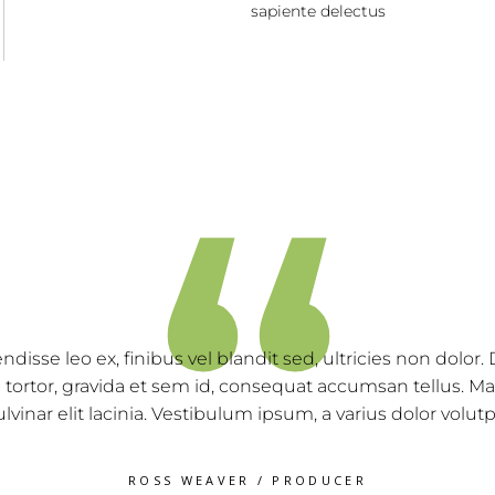
sapiente delectus
“
as ex enim, feugiat hendrerit consequat at, posuere in s
stibulum vitae porttitor nibh. Nam eget ultricies risus. N
ectetur quam odio, malesuada fames ac ante ipsum prim
2018/2019