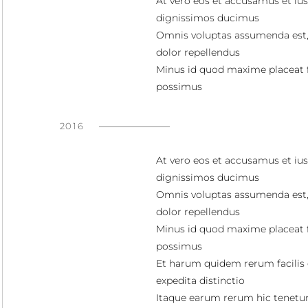
At vero eos et accusamus et ius
dignissimos ducimus
Omnis voluptas assumenda est
dolor repellendus
Minus id quod maxime placeat 
possimus
2016
At vero eos et accusamus et ius
dignissimos ducimus
Omnis voluptas assumenda est
dolor repellendus
Minus id quod maxime placeat 
possimus
Et harum quidem rerum facilis 
expedita distinctio
Itaque earum rerum hic tenetur