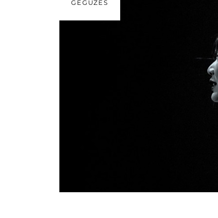
GEGUŽĖS