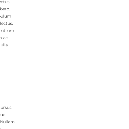
lectus
ibero.
ibulum
lectus,
, rutrum
m ac
ulla
 cursus
que
. Nullam