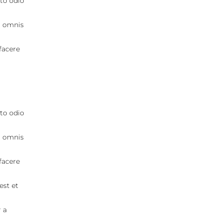
to odio
, omnis
facere
to odio
, omnis
facere
est et
 a