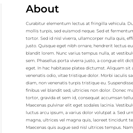
About
Curabitur elementum lectus at fringilla vehicula. D
mollis turpis, sed euismod neque. Sed et fermentu
tortor. Sed id nisl viverra, ullamcorper nulla quis, eff
justo. Quisque eget nibh ornare, hendrerit lectus eu
blandit lorem. Nunc varius tempus nulla, at vestib
sem. Phasellus porta viverra justo, a congue elit di
eget. In hac habitasse platea dictumst. Aliquam sit
venenatis odio, vitae tristique dolor. Morbi iaculis sa
diam, non venenatis turpis tristique eu. Suspendisse 
finibus vel blandit sed, ultricies non dolor. Donec 
tortor, gravida et sem id, consequat accumsan tellu
Maecenas pulvinar elit eget sodales lacinia. Vestib
luctus arcu ipsum, a varius dolor volutpat a. Sed ur
magna, ultrices vel magna quis, laoreet tincidunt tel
Maecenas quis augue sed nisl ultrices tempus. Nam