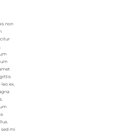
uis non
m
icitur
,
ulum
ctum
 amet
gittis
leo ex,
magna
s.
ulum
na
lus.
 sed mi