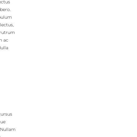
lectus
ibero.
ibulum
lectus,
, rutrum
m ac
ulla
 cursus
que
. Nullam