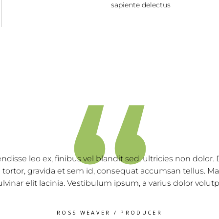
sapiente delectus
“
as ex enim, feugiat hendrerit consequat at, posuere in s
stibulum vitae porttitor nibh. Nam eget ultricies risus. N
ectetur quam odio, malesuada fames ac ante ipsum prim
2018/2019