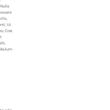
t
 Nulla
posuere
llis,
nti. Ut
eu. Cras
t
lit,
tibulum