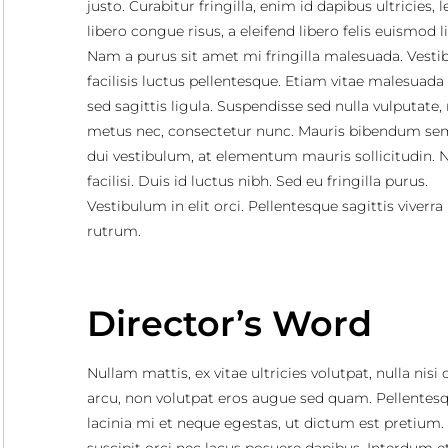
justo. Curabitur fringilla, enim id dapibus ultricies, 
libero congue risus, a eleifend libero felis euismod l
Nam a purus sit amet mi fringilla malesuada. Vest
facilisis luctus pellentesque. Etiam vitae malesuada 
sed sagittis ligula. Suspendisse sed nulla vulputate
metus nec, consectetur nunc. Mauris bibendum se
dui vestibulum, at elementum mauris sollicitudin. N
facilisi. Duis id luctus nibh. Sed eu fringilla purus.
Vestibulum in elit orci. Pellentesque sagittis viverra
rutrum.
Director’s Word
Nullam mattis, ex vitae ultricies volutpat, nulla nisi
arcu, non volutpat eros augue sed quam. Pellentes
lacinia mi et neque egestas, ut dictum est pretium