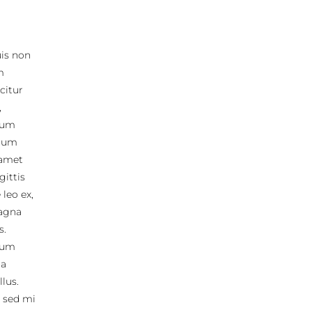
uis non
m
icitur
,
ulum
ctum
 amet
gittis
leo ex,
magna
s.
ulum
na
lus.
 sed mi