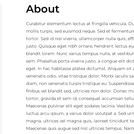
About
Curabitur elementum lectus at fringilla vehicula. D
mollis turpis, sed euismod neque. Sed et fermentu
tortor. Sed id nisl viverra, ullamcorper nulla quis, eff
justo. Quisque eget nibh ornare, hendrerit lectus eu
blandit lorem. Nunc varius tempus nulla, at vestib
sem. Phasellus porta viverra justo, a congue elit di
eget. In hac habitasse platea dictumst. Aliquam sit
venenatis odio, vitae tristique dolor. Morbi iaculis sa
diam, non venenatis turpis tristique eu. Suspendisse 
finibus vel blandit sed, ultricies non dolor. Donec 
tortor, gravida et sem id, consequat accumsan tellu
Maecenas pulvinar elit eget sodales lacinia. Vestib
luctus arcu ipsum, a varius dolor volutpat a. Sed ur
magna, ultrices vel magna quis, laoreet tincidunt tel
Maecenas quis augue sed nisl ultrices tempus. Nam