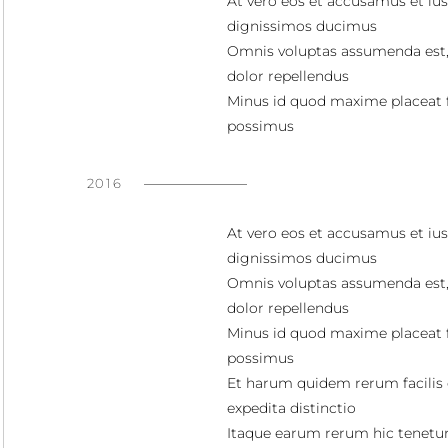
At vero eos et accusamus et ius
dignissimos ducimus
Omnis voluptas assumenda est
dolor repellendus
Minus id quod maxime placeat 
possimus
2016
At vero eos et accusamus et ius
dignissimos ducimus
Omnis voluptas assumenda est
dolor repellendus
Minus id quod maxime placeat 
possimus
Et harum quidem rerum facilis 
expedita distinctio
Itaque earum rerum hic tenetur