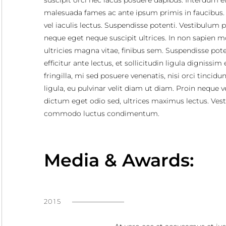
suscipit orci nec lacus posuere dapibus. Interdum e
malesuada fames ac ante ipsum primis in faucibus.
vel iaculis lectus. Suspendisse potenti. Vestibulum 
neque eget neque suscipit ultrices. In non sapien mo
ultricies magna vitae, finibus sem. Suspendisse pote
efficitur ante lectus, et sollicitudin ligula dignissim 
fringilla, mi sed posuere venenatis, nisi orci tincidun
ligula, eu pulvinar velit diam ut diam. Proin neque ve
dictum eget odio sed, ultrices maximus lectus. Ves
commodo luctus condimentum.
Media & Awards:
2015