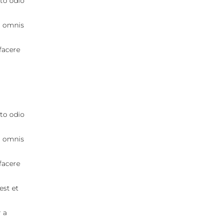
to odio
, omnis
facere
to odio
, omnis
facere
est et
 a