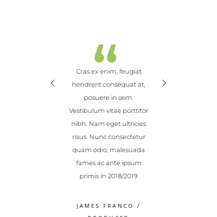
“
“
“
ndisse leo ex,
Cras ex enim, feugiat
Suspendisse l
 vel blandit sed,
hendrerit consequat at,
finibus vel blan
 non dolor. Donec
posuere in sem.
ultricies non do
rtor, gravida et
Vestibulum vitae porttitor
magna tortor, g
d, consequat
nibh. Nam eget ultricies
sem id, con
msan tellus.
risus. Nunc consectetur
accumsan te
s pulvinar elit
quam odio, malesuada
Maecenas pulvi
Vestibulum ipsum,
fames ac ante ipsum
lacinia. Vestibu
s dolor volutpat
primis in 2018/2019
a varius dolor 
S WEAVER
/
JAMES FRANCO
/
ROSS WEA