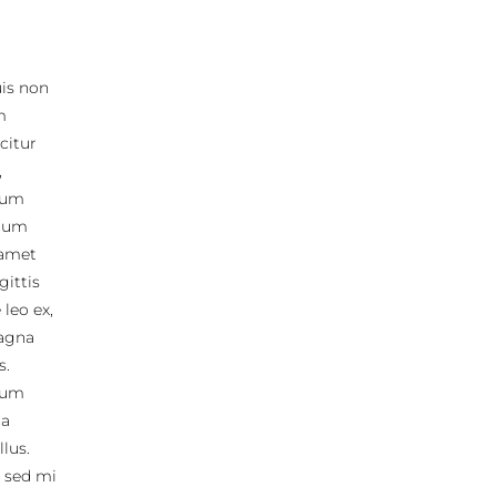
uis non
m
icitur
,
ulum
ctum
 amet
gittis
leo ex,
magna
s.
ulum
na
lus.
 sed mi