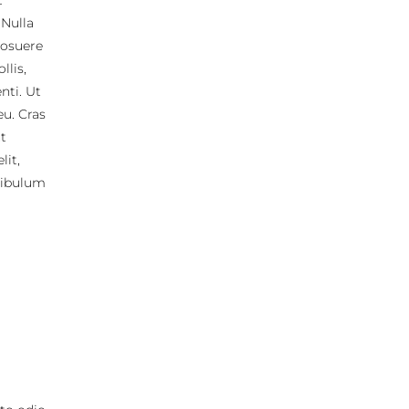
t
 Nulla
posuere
llis,
nti. Ut
eu. Cras
t
lit,
tibulum