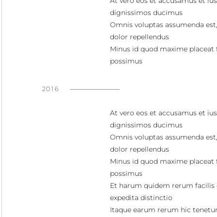
At vero eos et accusamus et ius
dignissimos ducimus
Omnis voluptas assumenda est
dolor repellendus
Minus id quod maxime placeat 
possimus
2016
At vero eos et accusamus et ius
dignissimos ducimus
Omnis voluptas assumenda est
dolor repellendus
Minus id quod maxime placeat 
possimus
Et harum quidem rerum facilis 
expedita distinctio
Itaque earum rerum hic tenetur