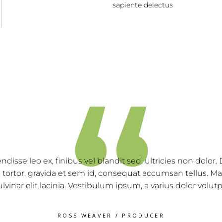
sapiente delectus
“
as ex enim, feugiat hendrerit consequat at, posuere in s
stibulum vitae porttitor nibh. Nam eget ultricies risus. N
ectetur quam odio, malesuada fames ac ante ipsum prim
2018/2019