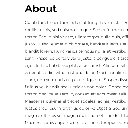
About
Curabitur elementum lectus at fringilla vehicula. D
mollis turpis, sed euismod neque. Sed et fermentu
tortor. Sed id nisl viverra, ullamcorper nulla quis, eff
justo. Quisque eget nibh ornare, hendrerit lectus eu
blandit lorem. Nunc varius tempus nulla, at vestib
sem. Phasellus porta viverra justo, a congue elit di
eget. In hac habitasse platea dictumst. Aliquam sit
venenatis odio, vitae tristique dolor. Morbi iaculis sa
diam, non venenatis turpis tristique eu. Suspendisse 
finibus vel blandit sed, ultricies non dolor. Donec 
tortor, gravida et sem id, consequat accumsan tellu
Maecenas pulvinar elit eget sodales lacinia. Vestib
luctus arcu ipsum, a varius dolor volutpat a. Sed ur
magna, ultrices vel magna quis, laoreet tincidunt tel
Maecenas quis augue sed nisl ultrices tempus. Nam