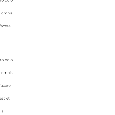
to odio
, omnis
facere
to odio
, omnis
facere
est et
 a