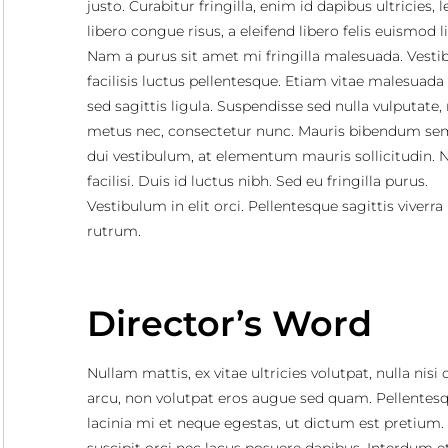
justo. Curabitur fringilla, enim id dapibus ultricies, 
libero congue risus, a eleifend libero felis euismod l
Nam a purus sit amet mi fringilla malesuada. Vest
facilisis luctus pellentesque. Etiam vitae malesuada 
sed sagittis ligula. Suspendisse sed nulla vulputate
metus nec, consectetur nunc. Mauris bibendum se
dui vestibulum, at elementum mauris sollicitudin. N
facilisi. Duis id luctus nibh. Sed eu fringilla purus.
Vestibulum in elit orci. Pellentesque sagittis viverra
rutrum.
Director’s Word
Nullam mattis, ex vitae ultricies volutpat, nulla nisi
arcu, non volutpat eros augue sed quam. Pellentes
lacinia mi et neque egestas, ut dictum est pretium