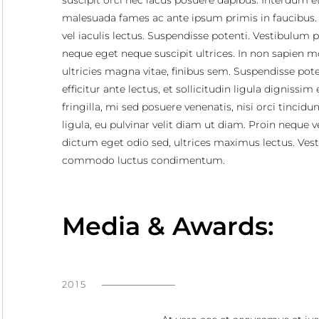
suscipit orci nec lacus posuere dapibus. Interdum e
malesuada fames ac ante ipsum primis in faucibus.
vel iaculis lectus. Suspendisse potenti. Vestibulum 
neque eget neque suscipit ultrices. In non sapien mo
ultricies magna vitae, finibus sem. Suspendisse pote
efficitur ante lectus, et sollicitudin ligula dignissim 
fringilla, mi sed posuere venenatis, nisi orci tincidun
ligula, eu pulvinar velit diam ut diam. Proin neque ve
dictum eget odio sed, ultrices maximus lectus. Ves
commodo luctus condimentum.
Media & Awards:
2015