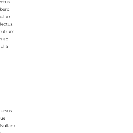
lectus
ibero.
ibulum
lectus,
, rutrum
m ac
ulla
 cursus
que
. Nullam