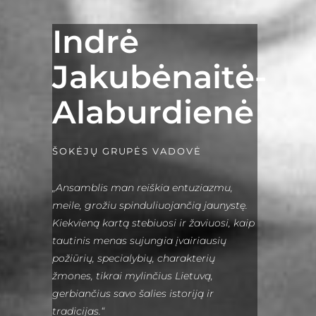
Indrė
Jakubėnaitė-
Alaburdienė
ŠOKĖJŲ GRUPĖS VADOVĖ
„Ansamblis man reiškia entuziazmu,
meile, grožiu spinduliuojančią jaunystę.
Kiekvieną kartą stebiuosi ir žaviuosi, kaip
tautinis menas sujungia įvairiausių
požiūrių, specialybių, charakterių
žmones, tikrai mylinčius Lietuvą,
gerbiančius savo šalies istoriją ir
tradicijas.“