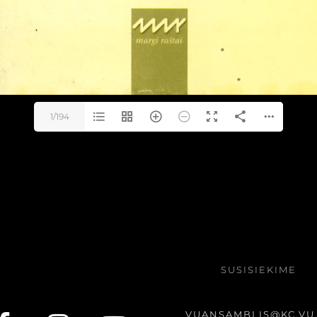
1/194
SUSISIEKIME
VUANSAMBLIS@KC.VU.