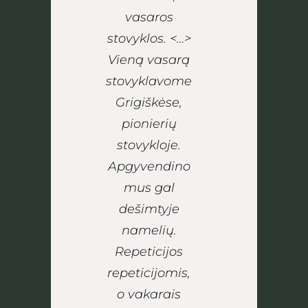
vasaros
stovyklos. <…>
Vieną vasarą
stovyklavome
Grigiškėse,
pionierių
stovykloje.
Apgyvendino
mus gal
dešimtyje
namelių.
Repeticijos
repeticijomis,
o vakarais