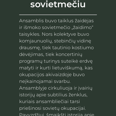
sovietmečiu
Ansamblis buvo taiklus žaidėjas
ir išmoko sovietmečio „žaidimo“
taisykles. Nors kolektyve buvo
komjaunuolių, stebinčių vidinę
drausmę, tiek tautinio kostiumo
dėvėjimas, tiek koncertinių
programų turinys suteikė erdvę
matyti ir kurti lietuviškumą, kas
okupacijos akivaizdoje buvo
neįkainojamai svarbu.
Ansamblyje cirkuliuoja ir įvairių
istorijų apie subtilius ženklus,
kuriais ansambliečiai tarsi
priešinosi sovietų okupacijai.
Pavyzdžiui, šmaikšti istorija apie