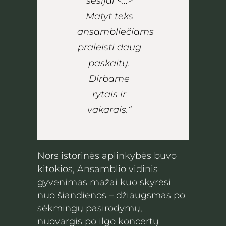
sesijai <…>
Matyt teks
ansambliečiams
praleisti daug
paskaitų.
Dirbame
rytais ir
vakarais.“
Nors istorinės aplinkybės buvo
kitokios, Ansamblio vidinis
gyvenimas mažai kuo skyrėsi
nuo šiandienos – džiaugsmas po
sėkmingų pasirodymų,
nuovargis po ilgo koncertų