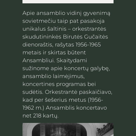
Apie ansamblio vidinį gyvenimą
sovietmečiu taip pat pasakoja
unikalus šaltinis – orkestrantės
skudutininkės Birutės Gučaitės
dienoraštis, rašytas 1956-1965
metais ir skirtas būtent
Ansambliui. Skaitydami
sužinome apie koncertų galybę,
ansamblio laimėjimus,
koncertines programas bei
sudėtis. Orkestrantė paskaičiavo,
kad per šešerius metus (1956-
1962 m.) Ansamblis koncertavo
net 218 kartų.