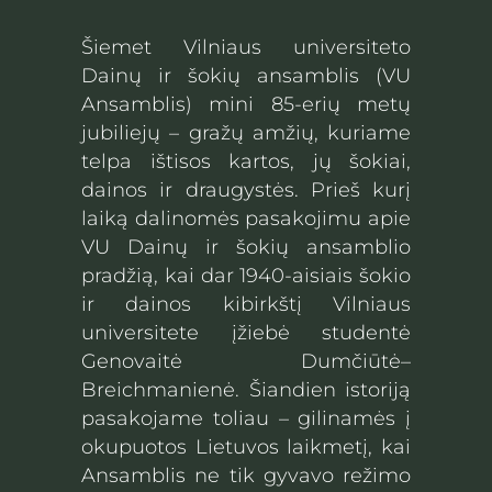
Šiemet Vilniaus universiteto
Dainų ir šokių ansamblis (VU
Ansamblis) mini 85-erių metų
jubiliejų – gražų amžių, kuriame
telpa ištisos kartos, jų šokiai,
dainos ir draugystės. Prieš kurį
laiką dalinomės
pasakojimu apie
VU Dainų ir šokių ansamblio
pradžią
, kai dar 1940-aisiais šokio
ir dainos kibirkštį Vilniaus
universitete įžiebė studentė
Genovaitė Dumčiūtė–
Breichmanienė. Šiandien istoriją
pasakojame toliau – gilinamės į
okupuotos Lietuvos laikmetį, kai
Ansamblis ne tik gyvavo režimo