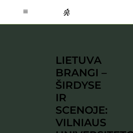
LIETUVA
BRANGI –
ŠIRDYSE
IR
SCENOJE:
VILNIAUS