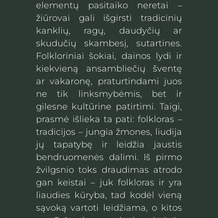
elementų pasitaiko neretai –
žiūrovai gali išgirsti tradicinių
kanklių, ragų, daudyčių ar
skudučių skambesį, sutartines.
Folkloriniai šokiai, dainos lydi ir
kiekvieną ansambliečių šventę
ar vakaronę, praturtindami juos
ne tik linksmybėmis, bet ir
gilesne kultūrine patirtimi. Taigi,
prasmė išlieka ta pati: folkloras –
tradicijos – jungia žmones, liudija
jų tapatybę ir leidžia jaustis
bendruomenės dalimi. Iš pirmo
žvilgsnio toks draudimas atrodo
gan keistai – juk folkloras ir yra
liaudies kūryba, tad kodėl vieną
sąvoką vartoti leidžiama, o kitos