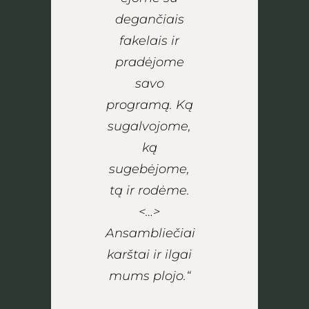
degančiais
fakelais ir
pradėjome
savo
programą. Ką
sugalvojome,
ką
sugebėjome,
tą ir rodėme.
<…>
Ansambliečiai
karštai ir ilgai
mums plojo.“