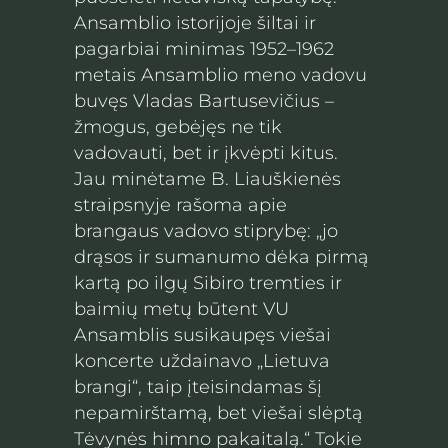
Ansamblio istorijoje šiltai ir
pagarbiai minimas 1952–1962
metais Ansamblio meno vadovu
buvęs Vladas Bartusevičius –
žmogus, gebėjęs ne tik
vadovauti, bet ir įkvėpti kitus.
Jau minėtame B. Liauškienės
straipsnyje rašoma apie
brangaus vadovo stiprybę: „jo
drąsos ir sumanumo dėka pirmą
kartą po ilgų Sibiro tremties ir
baimių metų būtent VU
Ansamblis susikaupęs viešai
koncerte uždainavo „Lietuva
brangi“, taip įteisindamas šį
nepamirštamą, bet viešai slėptą
Tėvynės himno pakaitalą.“ Tokie