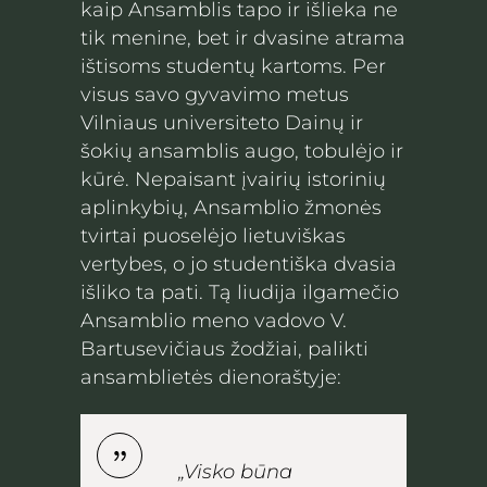
kaip Ansamblis tapo ir išlieka ne
tik menine, bet ir dvasine atrama
ištisoms studentų kartoms. Per
visus savo gyvavimo metus
Vilniaus universiteto Dainų ir
šokių ansamblis augo, tobulėjo ir
kūrė. Nepaisant įvairių istorinių
aplinkybių, Ansamblio žmonės
tvirtai puoselėjo lietuviškas
vertybes, o jo studentiška dvasia
išliko ta pati. Tą liudija ilgamečio
Ansamblio meno vadovo V.
Bartusevičiaus žodžiai, palikti
ansamblietės dienoraštyje:
„Visko būna