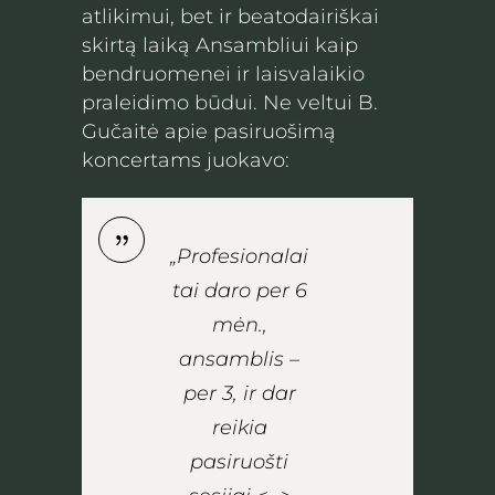
atlikimui, bet ir beatodairiškai
skirtą laiką Ansambliui kaip
bendruomenei ir laisvalaikio
praleidimo būdui. Ne veltui B.
Gučaitė apie pasiruošimą
koncertams juokavo:
„Profesionalai
tai daro per 6
mėn.,
ansamblis –
per 3, ir dar
reikia
pasiruošti