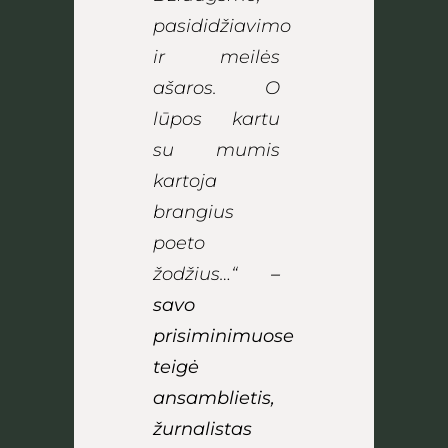
pasididžiavimo
ir meilės
ašaros. O
lūpos kartu
su mumis
kartoja
brangius
poeto
žodžius…“
–
savo
prisiminimuose
teigė
ansamblietis,
žurnalistas