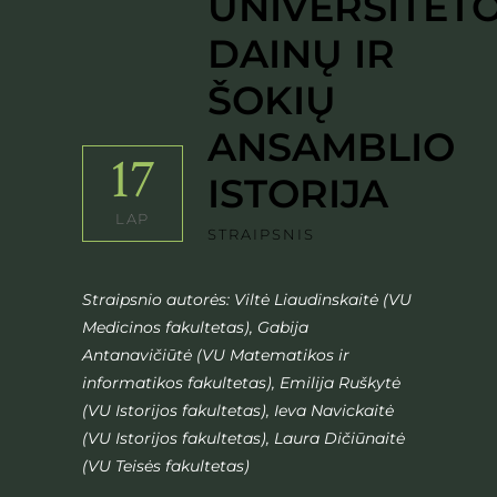
UNIVERSITET
DAINŲ IR
ŠOKIŲ
ANSAMBLIO
17
ISTORIJA
LAP
STRAIPSNIS
Straipsnio autorės: Viltė Liaudinskaitė (VU
Medicinos fakultetas), Gabija
Antanavičiūtė (VU Matematikos ir
informatikos fakultetas), Emilija Ruškytė
(VU Istorijos fakultetas), Ieva Navickaitė
(VU Istorijos fakultetas), Laura Dičiūnaitė
(VU Teisės fakultetas)