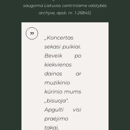
saugoma Lietuvos centriniame valstybės
archyve, apsk. nr. 1-26845)
,,Koncertas
sekasi puikiai.
Beveik po
kiekvienos
dainos ar
muzikinio
kūrinio mums
,,bisuoja“.
Apgulti visi
praėjimo
takai,