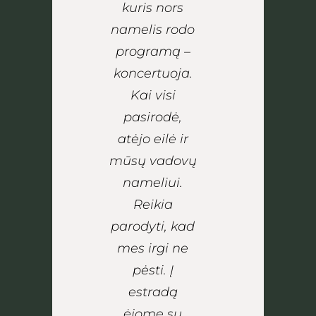
kuris nors
namelis rodo
programą –
koncertuoja.
Kai visi
pasirodė,
atėjo eilė ir
mūsų vadovų
nameliui.
Reikia
parodyti, kad
mes irgi ne
pėsti. Į
estradą
ėjome su