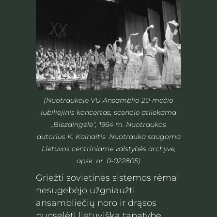
(Nuotraukoje VU Ansamblio 20-mečio
jubiliejinis koncertas, scenoje atliekama
„Blezdingėlė“, 1964 m. Nuotraukos
autorius K. Kalnaitis. Nuotrauka saugoma
Lietuvos centriniame valstybės archyve,
apsk. nr. 0-022805)
Griežti sovietinės sistemos rėmai
nesugebėjo užgniaužti
ansambliečių noro ir drąsos
puoselėti lietuvišką tapatybę.