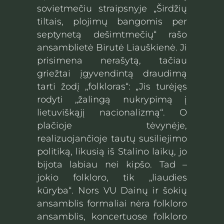
sovietmečiu straipsnyje „Širdžių
tiltais, plojimų bangomis per
septynetą dešimtmečių“ rašo
ansamblietė Birutė Liauškienė. Ji
prisimena nerašytą, tačiau
griežtai įgyvendintą draudimą
tarti žodį „folkloras“: „Jis turėjęs
rodyti „žalingą nukrypimą į
lietuviškąjį nacionalizmą“. O
plačioje tėvynėje,
realizuojančioje tautų susiliejimo
politiką, likusią iš Stalino laikų, jo
bijota labiau nei kipšo. Tad –
jokio folkloro, tik „liaudies
kūryba“. Nors VU Dainų ir šokių
ansamblis formaliai nėra folkloro
ansamblis, koncertuose folkloro