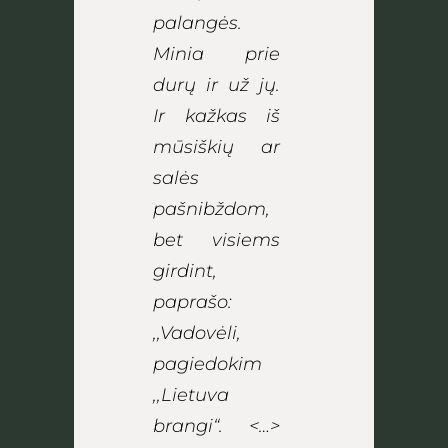
palangės.
Minia prie
durų ir už jų.
Ir kažkas iš
mūsiškių ar
salės
pašnibždom,
bet visiems
girdint,
paprašo:
,,Vadovėli,
pagiedokim
,,Lietuva
brangi“. <…>