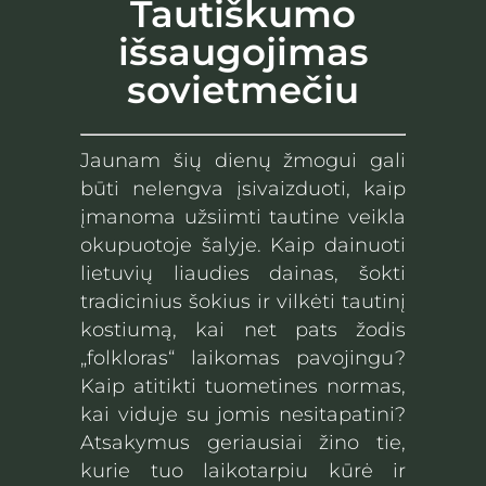
Tautiškumo
išsaugojimas
sovietmečiu
Jaunam šių dienų žmogui gali
būti nelengva įsivaizduoti, kaip
įmanoma užsiimti tautine veikla
okupuotoje šalyje. Kaip dainuoti
lietuvių liaudies dainas, šokti
tradicinius šokius ir vilkėti tautinį
kostiumą, kai net pats žodis
„folkloras“ laikomas pavojingu?
Kaip atitikti tuometines normas,
kai viduje su jomis nesitapatini?
Atsakymus geriausiai žino tie,
kurie tuo laikotarpiu kūrė ir