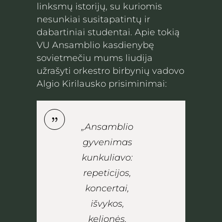
linksmų istorijų, su kuriomis
nesunkiai susitapatintų ir
dabartiniai studentai. Apie tokią
VU Ansamblio kasdienybę
sovietmečiu mums liudija
užrašyti orkestro birbynių vadovo
Algio Kirilausko prisiminimai:
„Ansamblio
gyvenimas
kunkuliavo:
repeticijos,
koncertai,
išvykos,
kelionės,