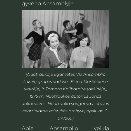
gyveno Ansamblyje.
(Nuotraukoje ilgametės VU Ansamblio
šokėjų grupės vadovės Elena Morkūnienė
(kairėje) ir Tamara Kalibataitė (dešinėje),
1975 m. Nuotraukos autorius Jonas
Juknevičius. Nuotrauka saugoma Lietuvos
centriniame valstybės archyve, apsk. nr. 0-
077960)
Apie Ansamblio veiklą