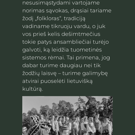
nesusimąstydami vartojame
norimas sąvokas, drąsiai tariame
žodį „folkloras“, tradiciją
vadiname tikruoju vardu, o juk
vos prieš kelis dešimtmečius
tokie patys ansambliečiai turėjo
galvoti, ką leidžia tuometinės
sistemos rėmai. Tai primena, jog
dabar turime daugiau nei tik
žodžių laisvę – turime galimybę
atvirai puoselėti lietuvišką
kultūrą.