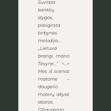
Suvirpa
kanklių
stygos,
pasigirsta
birbynės
melodija…
,,Lietuva
brangi, mano
Tėvyne…“ <…>
Mes iš scenos
matome –
daugelio
moterų akyse
ašaros.
Džiaugsmo,