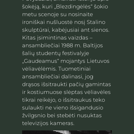
šokėją, kuri „Blezdingėlės“ šokio
metu scenoje su nosinaite
ironiškai nušluostė nosį Stalino
skulptūrai, kabėjusiai ant sienos.
Kitas įsimintinas vaizdas –
ansambliečiai 1988 m. Baltijos
šalių studentų festivalyje
„Gaudeamus“ mojantys Lietuvos
vėliavėlėmis. Tuometiniai
ansambliečiai dalinasi, jog
drąsos išsitraukti pačių gamintas
ir kostiumuose slėptas vėliavėles
tikrai reikėjo, o išsitraukus teko
sulaukti ne vieno išsigandusio
žvilgsnio bei stebėti nusuktas
televizijos kameras.