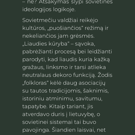
– ne? Atsakymas slypi sovietinės
ideologijos logikoje.
Sovietmečiu valdžiai reikėjo
kultūros, „puošiančios“ režimą ir
nekeliančios jam grėsmės.
„Liaudies kūryba“ – sąvoka,
pabrėžianti procesą bei leidžianti
parodyti, kad liaudis kuria kažką
gražaus, linksmo ir tarsi atlieka
neutralaus dekoro funkciją. Žodis
„folkloras“ kėlė daug asociacijų
su tautos tradicijomis, šaknimis,
istoriniu atminimu, savitumu,
tapatybe. Kitaip tariant, jis
atverdavo duris į lietuvybę, o
sovietinei sistemai tai buvo
pavojinga. Šiandien laisvai, net